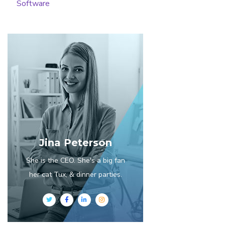
Software
Jina Peterson
She is the CEO. She's a big fan
her cat Tux, & dinner parties.