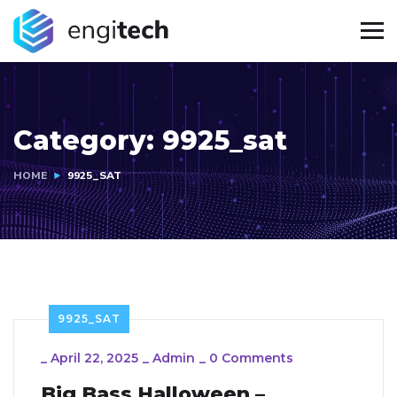
Category:
9925_sat
HOME
9925_SAT
9925_SAT
_
April 22, 2025
_
Admin
_
0 Comments
Big Bass Halloween –