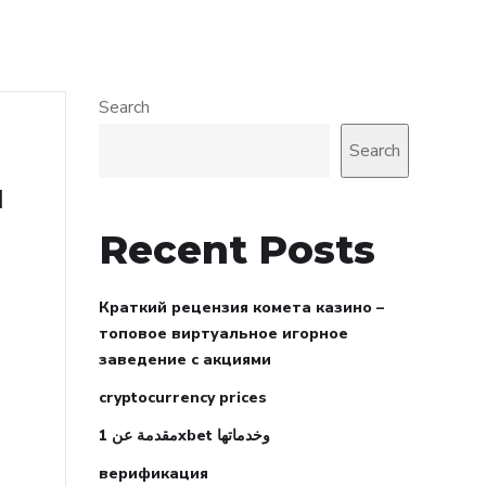
Search
Search
ы
Recent Posts
Краткий рецензия комета казино –
топовое виртуальное игорное
заведение с акциями
cryptocurrency prices
مقدمة عن 1xbet وخدماتها
верификация