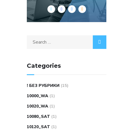
Search
for:
Categories
! БЕЗ РУБРИКИ
(15)
10000_WA
(1)
10020_WA
(1)
10080_SAT
(1)
10120_SAT
(1)